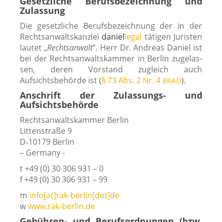
Gesetzliche Berufsbezeichnung und
Zulassung
Die gesetz­li­che Berufsbezeichnung der in der
Rechtsanwaltskanzlei
dani­el
legal
täti­gen Juristen
lau­tet „
Rechtsanwalt
”. Herr Dr. Andreas Daniel ist
bei der Rechtsanwaltskammer in Berlin zuge­las­
sen, deren Vorstand zugleich auch
Aufsichtsbehörde ist (
§ 73 Abs. 2 Nr. 4
).
BRAO
Anschrift der Zulassungs- und
Aufsichtsbehörde
Rechtsanwaltskammer Berlin
Littenstraße 9
D‑10179 Berlin
– Germany -
t +49 (0) 30 306 931 – 0
f +49 (0) 30 306 931 – 99
m
info[at]rak-berlin[dot]de
w
www.rak-berlin.de
Gebühren- und Berufsordnungen (bzw.