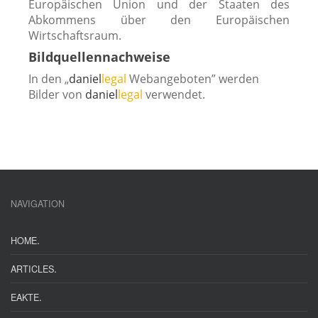
Europäischen Union und der Staaten des
Abkommens über den Europäischen
Wirtschaftsraum.
Bildquellennachweise
In den „
dani­el
legal
Webangeboten” wer­den
Bilder von
dani­el
legal
verwendet.
NAVIGATION
.
HOME
.
ARTICLES
.
EAKTE