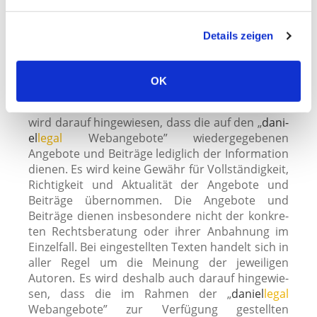
n
Verantwortliche Person für jour­na­lis­
g
tisch-redak­tio­nell gestal­te­te Angebote
Details zeigen
s
Persönlich ver­ant­wort­lich für jour­na­lis­tisch-
a
redak­tio­nell gestal­te­te Angebote im Rahmen der
u
„
dani­el
legal
Webangebote” ist im Sinne von § 55
OK
s
RStV (Rundfunkstaatsvertrag) Herr Rechtsanwalt
w
Dr. Andreas Daniel – Anschrift sie­he oben -. Es
wird dar­auf hin­ge­wie­sen, dass die auf den „
dani­
a
el
legal
Webangebote” wie­der­ge­ge­be­nen
h
Angebote und Beiträge ledig­lich der Information
l
die­nen. Es wird kei­ne Gewähr für Vollständigkeit,
Richtigkeit und Aktualität der Angebote und
Beiträge über­nom­men. Die Angebote und
Beiträge die­nen ins­be­son­de­re nicht der kon­kre­
ten Rechtsberatung oder ihrer Anbahnung im
Einzelfall. Bei ein­ge­stell­ten Texten han­delt sich in
aller Regel um die Meinung der jewei­li­gen
Autoren. Es wird des­halb auch dar­auf hin­ge­wie­
sen, dass die im Rahmen der „
dani­el
legal
Webangebote” zur Verfügung gestell­ten