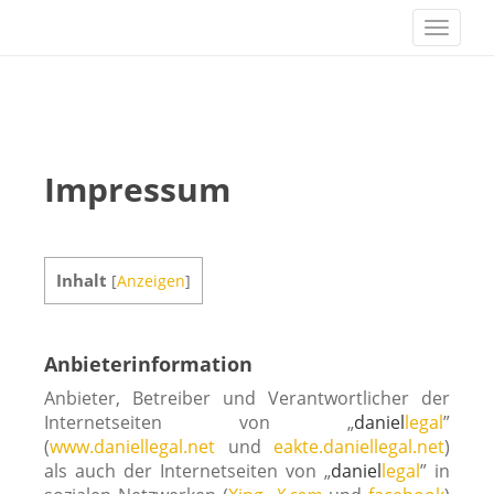
S
daniellegal // rechtsanwälte
Toggle 
k
i
p
t
o
m
a
Impressum
i
n
c
o
n
Inhalt
[
Anzeigen
]
t
e
n
Anbieterinformation
t
Anbieter, Betreiber und Verantwortlicher der
Internetseiten von „
dani­el
legal
”
(
www.daniellegal.net
und
eakte.daniellegal.net
)
als auch der Internetseiten von „
dani­el
legal
” in