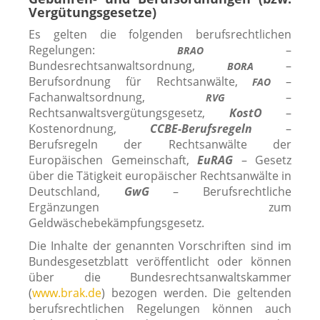
Vergütungsgesetze)
Es gel­ten die fol­gen­den berufs­recht­li­chen
Regelungen:
–
BRAO
Bundesrechtsanwaltsordnung,
–
BORA
Berufsordnung für Rechtsanwälte,
–
FAO
Fachanwaltsordnung,
–
RVG
Rechtsanwaltsvergütungsgesetz,
KostO
–
Kostenordnung,
CCBE-Berufsregeln
–
Berufsregeln der Rechtsanwälte der
Europäischen Gemeinschaft,
EuRAG
– Gesetz
über die Tätigkeit euro­päi­scher Rechtsanwälte in
Deutschland,
GwG
– Berufsrechtliche
Ergänzungen zum
Geldwäschebekämpfungsgesetz.
Die Inhalte der genann­ten Vorschriften sind im
Bundesgesetzblatt ver­öf­fent­licht oder kön­nen
über die Bundesrechtsanwaltskammer
(
www.brak.de
) bezo­gen wer­den. Die gel­ten­den
berufs­recht­li­chen Regelungen kön­nen auch