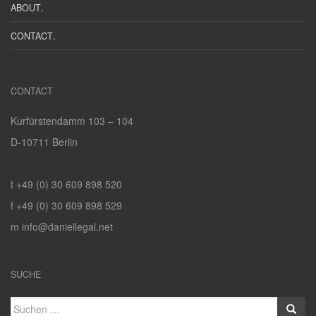
.
ABOUT
.
CONTACT
CONTACT
Kurfürstendamm 103 – 104
D‑10711 Berlin
t +49 (0) 30 609 898 520
f +49 (0) 30 609 898 529
m info@daniellegal.net
SUCHE
Suchen