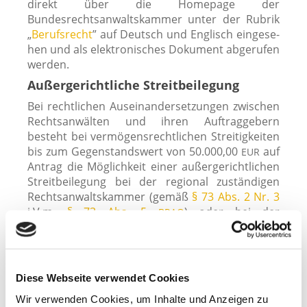
direkt über die Homepage der
Bundesrechtsanwaltskammer unter der Rubrik
„
Berufsrecht
” auf Deutsch und Englisch ein­ge­se­
hen und als elek­tro­ni­sches Dokument abge­ru­fen
werden.
Außergerichtliche Streitbeilegung
Bei recht­li­chen Auseinandersetzungen zwi­schen
Rechtsanwälten und ihren Auftraggebern
besteht bei ver­mö­gens­recht­li­chen Streitigkeiten
bis zum Gegenstandswert von 50.000,00
auf
EUR
Antrag die Möglichkeit einer außer­ge­richt­li­chen
Streitbeilegung bei der regio­nal zustän­di­gen
Rechtsanwaltskammer (gemäß
§ 73 Abs. 2 Nr. 3
i.V.m.
§ 73 Abs. 5
) oder bei der
BRAO
Schlichtungsstelle der Rechtsanwaltschaft
(
§ 191
f.
), ansäs­sig bei der
BRAO
Bundesrechtsanwaltskammer (Anschrift:
Rauchstraße 26, D‑10787 Berlin, t +49 (0) 30
Diese Webseite verwendet Cookies
2844417 – 0, f +49 30 2844417 – 12,
Wir verwenden Cookies, um Inhalte und Anzeigen zu
m
schlichtungsstelle[at]s‑d-r.org
); im Internet