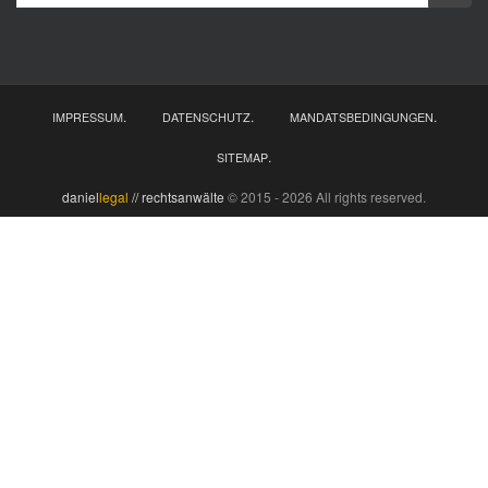
nach:
.
.
.
IMPRESSUM
DATENSCHUTZ
MANDATSBEDINGUNGEN
.
SITEMAP
daniel
legal
// rechtsanwälte
© 2015 - 2026 All rights reserved.