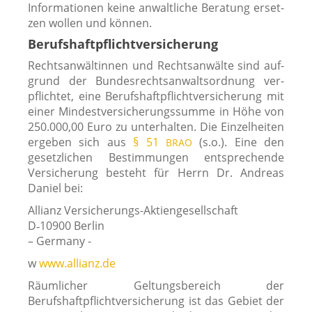
Informationen kei­ne anwalt­li­che Beratung erset­
zen wol­len und können.
Berufshaftpflichtversicherung
Rechtsanwältinnen und Rechtsanwälte sind auf­
grund der Bundesrechtsanwaltsordnung ver­
pflich­tet, eine Berufshaftpflichtversicherung mit
einer Mindestversicherungssumme in Höhe von
250.000,00 Euro zu unter­hal­ten. Die Einzelheiten
erge­ben sich aus
§ 51
(s.o.). Eine den
BRAO
gesetz­li­chen Bestimmungen ent­spre­chen­de
Versicherung besteht für Herrn Dr. Andreas
Daniel bei:
Allianz Versicherungs-Aktiengesellschaft
D‑10900 Berlin
– Germany -
w
www.allianz.de
Räumlicher Geltungsbereich der
Berufshaftpflichtversicherung ist das Gebiet der