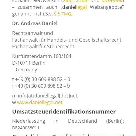
sozia­len Netzwerken (
Xing
,
X.com
und
face­book
)
– zusam­men auch „
dani­el
legal
Webangebote”
genannt – ist i.S.v.
§ 5
:
TMG
Dr. Andreas Daniel
Rechtsanwalt und
Fachanwalt für Handels- und Gesellschaftsrecht
Fachanwalt für Steuerrecht
Kurfürstendamm 103/104
D‑10711 Berlin
– Germany -
t +49 (0) 30 609 898 52 – 0
f +49 (0) 30 609 898 52 – 9
m info[at]daniellegal[dot]net
w
www.daniellegal.net
Umsatzsteueridentifikationsnummer
Niederlassung in Deutschland (Berlin):
DE240088011