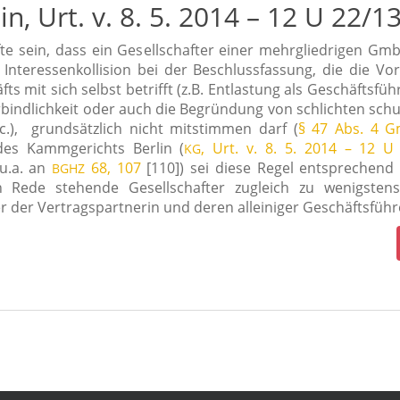
in, Urt. v. 8. 5. 2014 – 12 U 22/1
­te sein, dass ein Gesellschafter einer mehr­glied­ri­gen G
 Interessenkollision bei der Beschlussfassung, die die V
ts mit sich selbst betrifft (z.B. Entlastung als Geschäftsfüh
bindlichkeit oder auch die Begründung von schlich­ten schuld
.), grund­sätz­lich nicht mit­stim­men darf (
§ 47 Abs. 4 
des Kammgerichts Berlin (
, Urt. v. 8. 5. 2014 – 12 U
KG
u.a. an
68, 107
[110]) sei die­se Regel ent­spre­chend
BGHZ
 Rede ste­hen­de Gesellschafter zugleich zu wenigs­te
r der Vertragspartnerin und deren allei­ni­ger Geschäftsführe