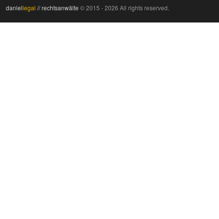
daniel
legal
// rechtsanwälte
© 2015 - 2026 All rights reserved.