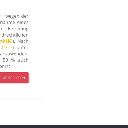
3
mbH wegen der
ornahme eines
rer, Befreiung
­recht­li­chen
GmbHG
). Nach
 22/13)
unter
 anzu­wen­den,
ns 50 % auch
r ist.
WEITERLESEN