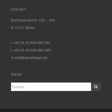
CONTACT
Kurfürstendamm 103 – 104
D‑10711 Berlin
t +49 (0) 30 609 898 520
f +49 (0) 30 609 898 529
m info@daniellegal.net
SUCHE
Suchen
nach: