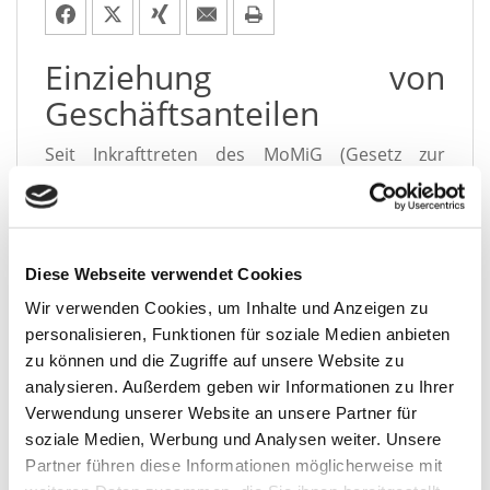
Einziehung von
Geschäftsanteilen
Seit Inkrafttreten des MoMiG (Gesetz zur
Modernisierung des GmbH-Rechts und zur
Bekämpfung von Missbräuchen) im Oktober
2008 ist in Rechtsprechung und Literatur
umstrit­ten, ob ein Beschluss über die
Einziehung von Geschäftsanteilen an einer
Diese Webseite verwendet Cookies
GmbH nich­tig und damit anfecht­bar ist, wenn
Wir verwenden Cookies, um Inhalte und Anzeigen zu
von der Gesellschafterversammlung nicht
personalisieren, Funktionen für soziale Medien anbieten
zugleich auch dar­über ent­schie­den wird, ob
zu können und die Zugriffe auf unsere Website zu
wegen der ein­ge­tre­te­nen Divergenz zwi­schen
analysieren. Außerdem geben wir Informationen zu Ihrer
der Summe der Nennbeträge der ver­blei­ben­den
Verwendung unserer Website an unsere Partner für
Geschäftsanteile und dem in der Satzung
soziale Medien, Werbung und Analysen weiter. Unsere
beschrie­be­nen Stammkapital eine kor­ri­gie­ren­de
Kapitalmaßnahme durch­ge­führt wird.
Partner führen diese Informationen möglicherweise mit