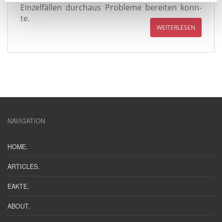
Einzelfällen durch­aus Probleme berei­ten konn­
a
te.
h
WEITERLESEN
l
NAVIGATION
.
HOME
.
ARTICLES
.
EAKTE
.
ABOUT