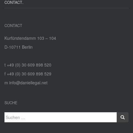
.
CONTACT
CONTACT
Kurfürstendamm 103 – 104
D‑10711 Berlin
t +49 (0) 30 609 898 520
f +49 (0) 30 609 898 529
m info@daniellegal.net
SUCHE
Suchen
nach: