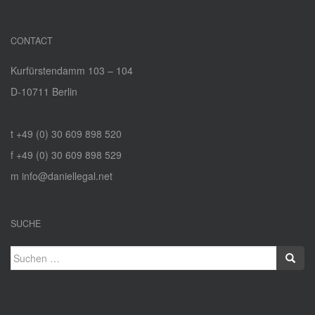
CONTACT
Kurfürstendamm 103 – 104
D‑10711 Berlin
t +49 (0) 30 609 898 520
f +49 (0) 30 609 898 529
m info@daniellegal.net
SUCHE
Suchen
nach: