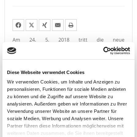
Am 24. 5. 2018 tritt die neue
Datenschutzgrundverordnung (
) in
EU-
DSGVO
kraft. Sie ist ab dem fol­gen­den Tag auch in
Deutschland unmit­tel­bar anzu­wen­den. Die
euro­päi­sche Verordnung
hat erheb­li­che
Diese Webseite verwendet Cookies
Bedeutung für die Verarbeitung
per­so­nen­be­zo­
ge­ner Daten
durch pri­va­te Unternehmen und
Wir verwenden Cookies, um Inhalte und Anzeigen zu
öffent­li­che Stellen. Sie soll einer­seits den Schutz
personalisieren, Funktionen für soziale Medien anbieten
per­so­nen­be­zo­ge­ner Daten inner­halb der
zu können und die Zugriffe auf unsere Website zu
Europäischen Union
sicher­stel­len und ande­rer­
analysieren. Außerdem geben wir Informationen zu Ihrer
seits den frei­en
Datenverkehr
inner­halb des
Verwendung unserer Website an unsere Partner für
Europäischen Binnenmarktes
gewähr­leis­ten. Die
soziale Medien, Werbung und Analysen weiter. Unsere
Verordnung wird auf natio­na­ler Ebene von
Partner führen diese Informationen möglicherweise mit
einem Ergänzungsgesetz flan­kiert (DSAnpUG-
weiteren Daten zusammen, die Sie ihnen bereitgestellt
EU), das über Anpassungen des