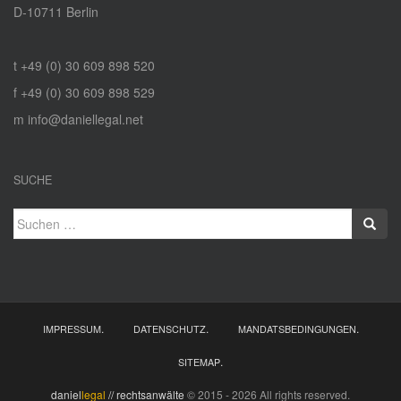
D‑10711 Berlin
t +49 (0) 30 609 898 520
f +49 (0) 30 609 898 529
m info@daniellegal.net
SUCHE
Suchen
nach:
.
.
.
IMPRESSUM
DATENSCHUTZ
MANDATSBEDINGUNGEN
.
SITEMAP
daniel
legal
// rechtsanwälte
© 2015 - 2026 All rights reserved.