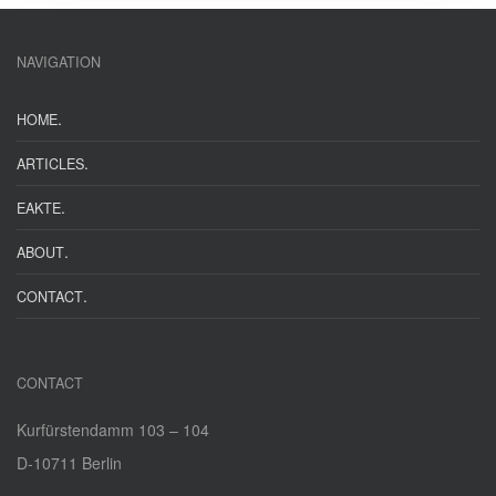
NAVIGATION
.
HOME
.
ARTICLES
.
EAKTE
.
ABOUT
.
CONTACT
CONTACT
Kurfürstendamm 103 – 104
D‑10711 Berlin