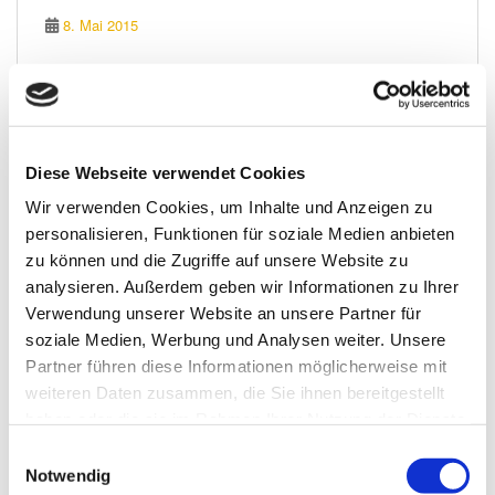
8. Mai 2015
Diese Webseite verwendet Cookies
, Urt. v. 9. 12. 2014 –
BGH
II
Wir verwenden Cookies, um Inhalte und Anzeigen zu
personalisieren, Funktionen für soziale Medien anbieten
360/13
ZR
zu können und die Zugriffe auf unsere Website zu
In sei­nem
Urteil vom 9. 12. 2014 (Az.:
360/13)
analysieren. Außerdem geben wir Informationen zu Ihrer
II
ZR
stellt der
unter Abweichung von der
BGH
Verwendung unserer Website an unsere Partner für
Entscheidung der Vorinstanz (
Hamm) klar,
OLG
soziale Medien, Werbung und Analysen weiter. Unsere
dass Entnahmen aus dem Vermögen einer
Partner führen diese Informationen möglicherweise mit
GmbH
Co.
durch einen Gesellschafter der
&
KG
weiteren Daten zusammen, die Sie ihnen bereitgestellt
Komplementär-GmbH oder durch einen
haben oder die sie im Rahmen Ihrer Nutzung der Dienste
Kommanditisten nach
§ 30 Abs. 1 GmbHG
ver­
gesammelt haben. Hierauf haben wir keinen Einfluss.
E
bo­te­ne Auszahlungen dar­stel­len, wenn dadurch
>>
Mehr erfahren
<<.
Notwendig
i
das Vermögen der Komplementär-GmbH unter