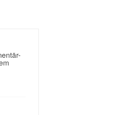
entär-
dem