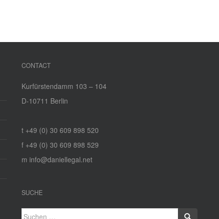
CONTACT
Kurfürstendamm 103 – 104
D‑10711 Berlin
t +49 (0) 30 609 898 520
f +49 (0) 30 609 898 529
m info@daniellegal.net
SUCHE
Suchen