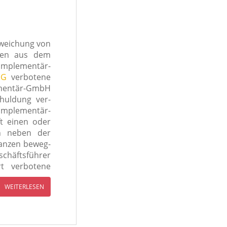
weichung von
men aus dem
omplementär-
HG
ver­bo­te­ne
ementär-GmbH
chuldung ver­
omplementär-
ft einen oder
nen neben der
an­zen beweg­
eschäftsführer
 ver­bo­te­ne
WEITERLESEN