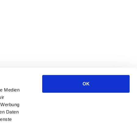
OK
le Medien
ir
, Werbung
ren Daten
ienste