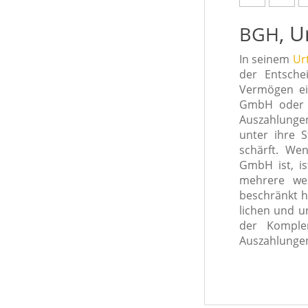
, U
BGH
In sei­nem
Urt
der Entsche
Vermögen 
GmbH oder 
Auszahlunge
unter ihre S
schärft. We
GmbH ist, is
meh­re­re we
beschränkt h
li­chen und u
der Kompl
Auszahlung