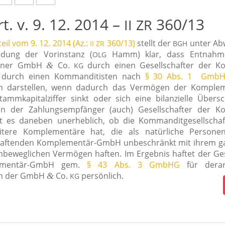
rt. v. 9. 12. 2014 –
360/13
II
ZR
eil vom 9. 12. 2014 (Az.:
360/13)
stellt der
unter Ab
II
ZR
BGH
idung der Vorinstanz (
Hamm) klar, dass Entnah
OLG
einer GmbH
Co.
durch einen Gesellschafter der K
&
KG
durch einen Kommanditisten nach
§ 30 Abs. 1 Gmb
n dar­stel­len, wenn dadurch das Vermögen der Kompl
tammkapitalziffer sinkt oder sich eine bilan­zi­el­le Übers
nn der Zahlungsempfänger (auch) Gesellschafter der K
t es dane­ben uner­heb­lich, ob die Kommanditgesellscha
i­te­re Komplementäre hat, die als natür­li­che Perso
af­ten­den Komplementär-GmbH unbe­schränkt mit ihrem g
nbe­weg­li­chen Vermögen haf­ten. Im Ergebnis haf­tet der G
ementär-GmbH gem.
§ 43 Abs. 3 GmbHG
für der­art
en der GmbH
Co.
per­sön­lich.
&
KG