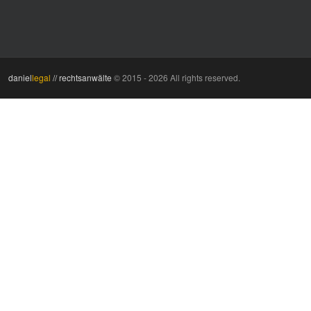
daniel
legal
// rechtsanwälte
© 2015 - 2026 All rights reserved.