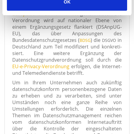
Europäischen Union
sicher­stel­len und ande­rer­
OK
s
seits den frei­en
Datenverkehr
inner­halb des
w
Europäischen Binnenmarktes
gewähr­leis­ten. Die
a
Verordnung wird auf natio­na­ler Ebene von
h
einem Ergänzungsgesetz flan­kiert (DSAnpUG-
EU), das über Anpassungen des
l
Bundesdatenschutzgesetzes (
) die
in
BDSG
DSGVO
Deutschland zum Teil modi­fi­ziert und kon­kre­ti­
siert. Eine wei­te­re Ergänzung der
Datenschutzgrundverordnung soll durch die
EU-e-Privacy-Verordnung
erfol­gen, die Internet-
und Telemediendienste betrifft.
Um in Ihrem Unternehmen auch zukünf­tig
daten­schutz­kon­form per­so­nen­be­zo­ge­ne Daten
zu erhe­ben und zu ver­ar­bei­ten, sind unter
Umständen noch eine gan­ze Reihe von
Umstellungen erfor­der­lich. Die ein­zel­nen
Themen im Datenschutzmanagement rei­chen
vom daten­schutz­kon­for­men Internetauftritt
über die Kontrolle der ein­ge­schal­te­ten