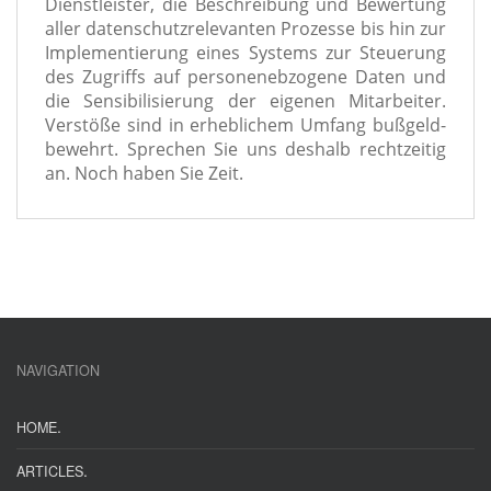
Dienstleister, die Beschreibung und Bewertung
aller daten­schutz­re­le­van­ten Prozesse bis hin zur
Implementierung eines Systems zur Steuerung
des Zugriffs auf per­so­nen­eb­zo­ge­ne Daten und
die Sensibilisierung der eige­nen Mitarbeiter.
Verstöße sind in erheb­li­chem Umfang buß­geld­
be­wehrt. Sprechen Sie uns des­halb recht­zei­tig
an. Noch haben Sie Zeit.
NAVIGATION
.
HOME
.
ARTICLES