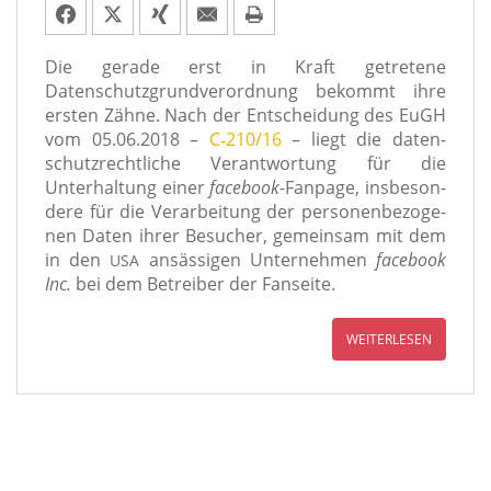
Die gera­de erst in Kraft getre­te­ne
Datenschutzgrundverordnung bekommt ihre
ers­ten Zähne. Nach der Entscheidung des EuGH
vom 05.06.2018 –
C‑210/16
– liegt die daten­
schutz­recht­li­che Verantwortung für die
Unterhaltung einer
face­book
-Fanpage, ins­be­son­
de­re für die Verarbeitung der per­so­nen­be­zo­ge­
nen Daten ihrer Besucher, gemein­sam mit dem
in den
ansäs­si­gen Unternehmen
face­book
USA
Inc.
bei dem Betreiber der Fanseite.
WEITERLESEN