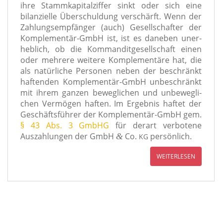
ihre Stammkapitalziffer sinkt oder sich eine
bilan­zi­el­le Überschuldung ver­schärft. Wenn der
Zahlungsempfänger (auch) Gesellschafter der
Komplementär-GmbH ist, ist es dane­ben uner­
heb­lich, ob die Kommanditgesellschaft einen
oder meh­re­re wei­te­re Komplementäre hat, die
als natür­li­che Personen neben der beschränkt
haf­ten­den Komplementär-GmbH unbe­schränkt
mit ihrem gan­zen beweg­li­chen und unbe­weg­li­
chen Vermögen haf­ten. Im Ergebnis haf­tet der
Geschäftsführer der Komplementär-GmbH gem.
§ 43 Abs. 3 GmbHG
für der­art ver­bo­te­ne
Auszahlungen der GmbH
Co.
per­sön­lich.
&
KG
WEITERLESEN