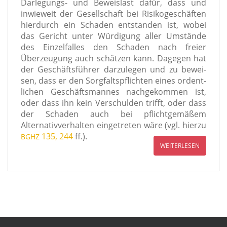
Darlegungs- und Beweislast dafür, dass und
inwie­weit der Gesellschaft bei Risikogeschäften
hier­durch ein Schaden ent­stan­den ist, wobei
das Gericht unter Würdigung aller Umstände
des Einzelfalles den Schaden nach frei­er
Überzeugung auch schät­zen kann. Dagegen hat
der Geschäftsführer dar­zu­le­gen und zu bewei­
sen, dass er den Sorgfaltspflichten eines ordent­
li­chen Geschäftsmannes nach­ge­kom­men ist,
oder dass ihn kein Verschulden trifft, oder dass
der Schaden auch bei pflicht­ge­mä­ßem
Alternativverhalten ein­ge­tre­ten wäre (vgl. hier­zu
135, 244
ff.).
BGHZ
WEITERLESEN