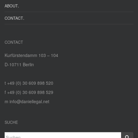
.
ABOUT
.
CONTACT
CONTACT
Kurfürstendamm 103 – 104
D‑10711 Berlin
t +49 (0) 30 609 898 520
f +49 (0) 30 609 898 529
m info@daniellegal.net
SUCHE
Suchen