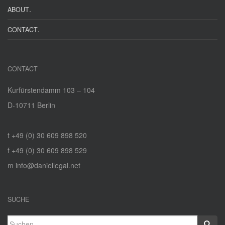
.
ABOUT
.
CONTACT
CONTACT
Kurfürstendamm 103 – 104
D‑10711 Berlin
t +49 (0) 30 609 898 520
f +49 (0) 30 609 898 529
m info@daniellegal.net
SUCHE
Suchen