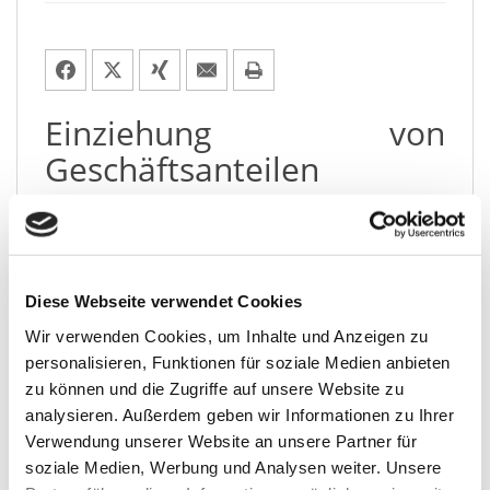
Einziehung von
Geschäftsanteilen
Seit Inkrafttreten des MoMiG (Gesetz zur
Modernisierung des GmbH-Rechts und zur
Bekämpfung von Missbräuchen) im Oktober
2008 ist in Rechtsprechung und Literatur
Diese Webseite verwendet Cookies
umstrit­ten, ob ein Beschluss über die
Einziehung von Geschäftsanteilen an einer
Wir verwenden Cookies, um Inhalte und Anzeigen zu
GmbH nich­tig und damit anfecht­bar ist, wenn
personalisieren, Funktionen für soziale Medien anbieten
von der Gesellschafterversammlung nicht
zu können und die Zugriffe auf unsere Website zu
zugleich auch dar­über ent­schie­den wird, ob
analysieren. Außerdem geben wir Informationen zu Ihrer
wegen der ein­ge­tre­te­nen Divergenz zwi­schen
Verwendung unserer Website an unsere Partner für
der Summe der Nennbeträge der ver­blei­ben­den
soziale Medien, Werbung und Analysen weiter. Unsere
Geschäftsanteile und dem in der Satzung