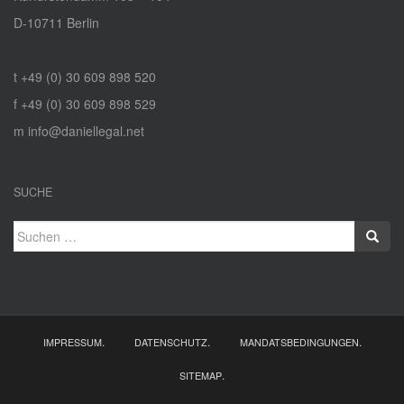
D‑10711 Berlin
t +49 (0) 30 609 898 520
f +49 (0) 30 609 898 529
m info@daniellegal.net
SUCHE
Suchen
nach:
.
.
.
IMPRESSUM
DATENSCHUTZ
MANDATSBEDINGUNGEN
.
SITEMAP